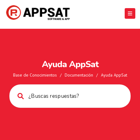
Ayuda AppSat
Base de Conocimientos
/
Documentación
/
Ayuda AppSat