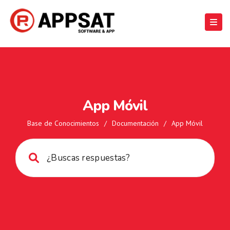
App Móvil
Base de Conocimientos
/
Documentación
/
App Móvil