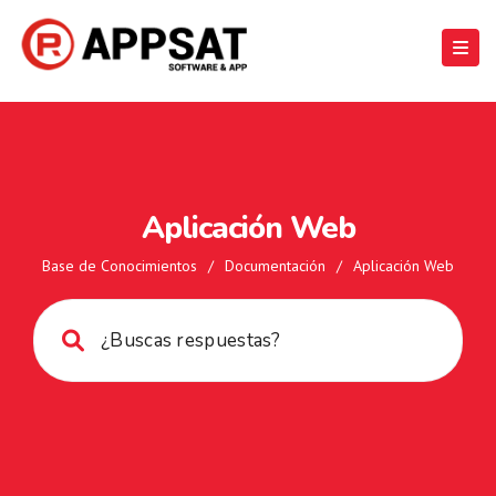
Aplicación Web
Base de Conocimientos
/
Documentación
/
Aplicación Web