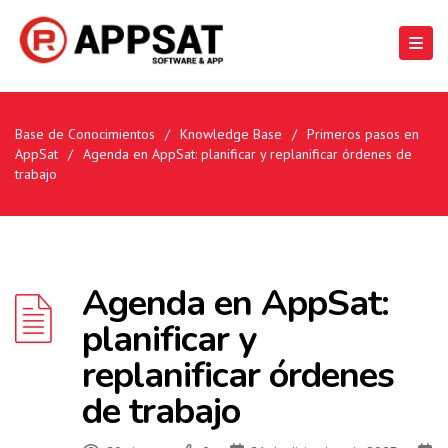
Base de Conocimientos
/
Knowledge Base
/
Primeros pasos en
AppSat
/
Agenda en AppSat: planificar y replanificar órdenes de
trabajo
Agenda en AppSat:
planificar y
replanificar órdenes
de trabajo