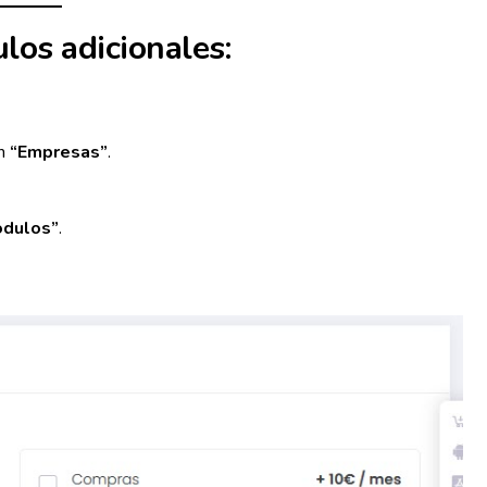
los adicionales:
en
“Empresas”
.
dulos”
.