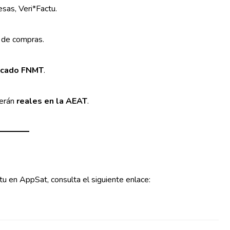
sas, Veri*Factu.
n de compras.
ficado FNMT
.
serán
reales en la AEAT
.
u en AppSat, consulta el siguiente enlace: